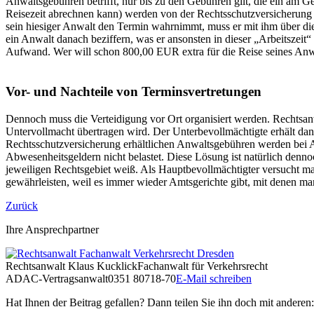
Anwaltsgebühren betrifft, nur bis zu den Gebühren gilt, die ein am 
Reisezeit abrechnen kann) werden von der Rechtsschutzversicherung 
sein hiesiger Anwalt den Termin wahrnimmt, muss er mit ihm über di
ein Anwalt danach beziffern, was er ansonsten in dieser „Arbeitszeit
Aufwand. Wer will schon 800,00 EUR extra für die Reise seines An
Vor- und Nachteile von Terminsvertretungen
Dennoch muss die Verteidigung vor Ort organisiert werden. Rechtsanw
Untervollmacht übertragen wird. Der Unterbevollmächtigte erhält da
Rechtsschutzversicherung erhältlichen Anwaltsgebühren werden bei A
Abwesenheitsgeldern nicht belastet. Diese Lösung ist natürlich denn
jeweiligen Rechtsgebiet weiß. Als Hauptbevollmächtigter versucht man
gewährleisten, weil es immer wieder Amtsgerichte gibt, mit denen man
Zurück
Ihre Ansprechpartner
Rechtsanwalt
Klaus Kucklick
Fachanwalt für Verkehrsrecht
ADAC-Vertragsanwalt
0351 80718-70
E-Mail schreiben
Hat Ihnen der Beitrag gefallen? Dann teilen Sie ihn doch mit anderen: