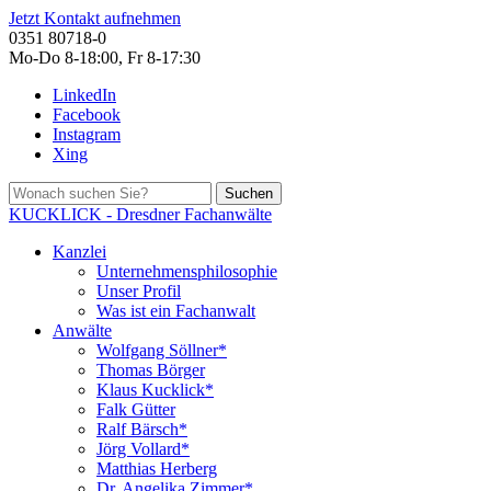
Jetzt Kontakt aufnehmen
0351 80718-0
Mo-Do 8-18:00, Fr 8-17:30
LinkedIn
Facebook
Instagram
Xing
Suchen
KUCKLICK - Dresdner Fachanwälte
Kanzlei
Unternehmensphilosophie
Unser Profil
Was ist ein Fachanwalt
Anwälte
Wolfgang Söllner*
Thomas Börger
Klaus Kucklick*
Falk Gütter
Ralf Bärsch*
Jörg Vollard*
Matthias Herberg
Dr. Angelika Zimmer*