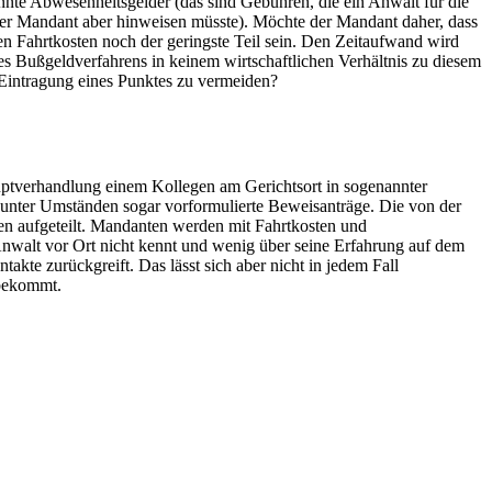
nnte Abwesenheitsgelder (das sind Gebühren, die ein Anwalt für die
der Mandant aber hinweisen müsste). Möchte der Mandant daher, dass
n Fahrtkosten noch der geringste Teil sein. Den Zeitaufwand wird
es Bußgeldverfahrens in keinem wirtschaftlichen Verhältnis zu diesem
Eintragung eines Punktes zu vermeiden?
auptverhandlung einem Kollegen am Gerichtsort in sogenannter
 unter Umständen sogar vorformulierte Beweisanträge. Die von der
en aufgeteilt. Mandanten werden mit Fahrtkosten und
Anwalt vor Ort nicht kennt und wenig über seine Erfahrung auf dem
kte zurückgreift. Das lässt sich aber nicht in jedem Fall
 bekommt.