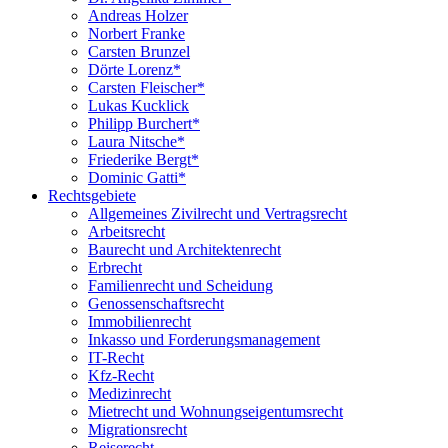
Andreas Holzer
Norbert Franke
Carsten Brunzel
Dörte Lorenz*
Carsten Fleischer*
Lukas Kucklick
Philipp Burchert*
Laura Nitsche*
Friederike Bergt*
Dominic Gatti*
Rechtsgebiete
Allgemeines Zivilrecht und Vertragsrecht
Arbeitsrecht
Baurecht und Architektenrecht
Erbrecht
Familienrecht und Scheidung
Genossenschaftsrecht
Immobilienrecht
Inkasso und Forderungsmanagement
IT-Recht
Kfz-Recht
Medizinrecht
Mietrecht und Wohnungseigentumsrecht
Migrationsrecht
Reiserecht