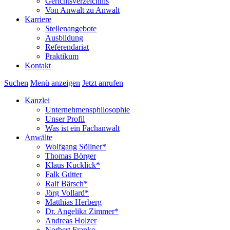
Gerichtsverzeichnis
Von Anwalt zu Anwalt
Karriere
Stellenangebote
Ausbildung
Referendariat
Praktikum
Kontakt
Suchen
Menü anzeigen
Jetzt anrufen
Kanzlei
Unternehmensphilosophie
Unser Profil
Was ist ein Fachanwalt
Anwälte
Wolfgang Söllner*
Thomas Börger
Klaus Kucklick*
Falk Gütter
Ralf Bärsch*
Jörg Vollard*
Matthias Herberg
Dr. Angelika Zimmer*
Andreas Holzer
Norbert Franke