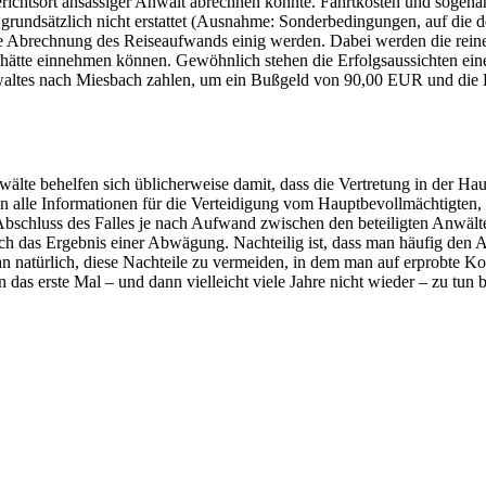
Gerichtsort ansässiger Anwalt abrechnen könnte. Fahrtkosten und sogena
grundsätzlich nicht erstattet (Ausnahme: Sonderbedingungen, auf die 
e Abrechnung des Reiseaufwands einig werden. Dabei werden die reine
“ hätte einnehmen können. Gewöhnlich stehen die Erfolgsaussichten ein
waltes nach Miesbach zahlen, um ein Bußgeld von 90,00 EUR und die 
älte behelfen sich üblicherweise damit, dass die Vertretung in der H
nn alle Informationen für die Verteidigung vom Hauptbevollmächtigten,
bschluss des Falles je nach Aufwand zwischen den beteiligten Anwält
och das Ergebnis einer Abwägung. Nachteilig ist, dass man häufig den 
 natürlich, diese Nachteile zu vermeiden, in dem man auf erprobte Konta
 das erste Mal – und dann vielleicht viele Jahre nicht wieder – zu tun