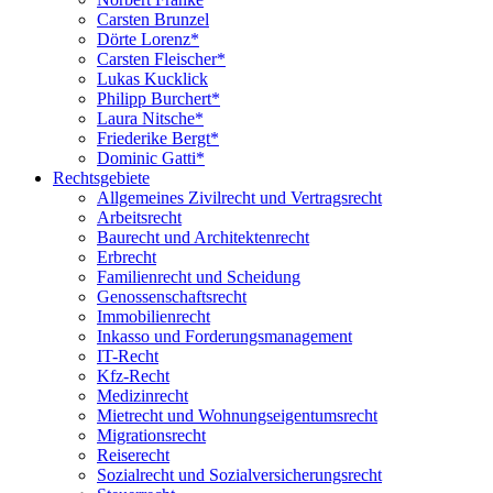
Carsten Brunzel
Dörte Lorenz*
Carsten Fleischer*
Lukas Kucklick
Philipp Burchert*
Laura Nitsche*
Friederike Bergt*
Dominic Gatti*
Rechtsgebiete
Allgemeines Zivilrecht und Vertragsrecht
Arbeitsrecht
Baurecht und Architektenrecht
Erbrecht
Familienrecht und Scheidung
Genossenschaftsrecht
Immobilienrecht
Inkasso und Forderungsmanagement
IT-Recht
Kfz-Recht
Medizinrecht
Mietrecht und Wohnungseigentumsrecht
Migrationsrecht
Reiserecht
Sozialrecht und Sozialversicherungsrecht