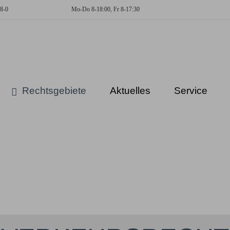
8-0
Mo-Do 8-18:00, Fr 8-17:30
KUCKLICK
-
Dresdner
Fachanwälte
Rechtsgebiete
Aktuelles
Service