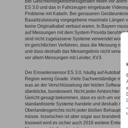
Bei Geschwindigkeitsmessgeräten fielen vor alle
ES 3.0
und das in Fahrzeugen eingebaute
Videosy
Probleme mit Kabeln. Bei genaueren Geräteuntersuc
Bauartzulassung vorgegebene maximale Längen vo
keine Originalkabel verbaut waren. In Bayern muss
auf Messungen mit dem System Provida beruhten (Q
sind nicht zugelassene Systeme verwendet worden. 
im gerichtlichen Verfahren, dass die Messung mit 
und dass deshalb das Messergebnis nicht verwertba
vor allem Messungen mit Leivtec XV3.
Der
Einseitensensor ES 3.0
, häufig auf Autobahnen
Region wenig Gnade. Viele Sachverständige meine
was an der Verschlüsselung der letzten Softwareversi
überblicke, bundesweit. Nicht jeder Amtsrichter nim
Gericht gesagt bekommen, dass es sich um von de
standardisierte Systeme handele und deshalb nac
„
Oberlandesgerichts nicht jeder bloßen Behauptu
müsse. Inzwischen ist aber sogar aus brandenburg
Insoweit wird es sicher auch 2016 weitere Entwickl