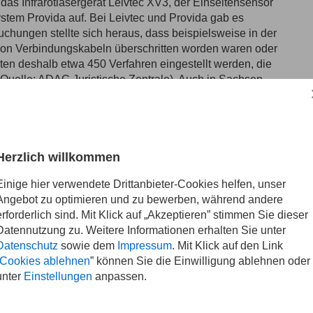
m das
Infrarotlasergerät Leivtec XV3
, der
Einseitensensor
stem Provida
auf. Bei Leivtec und Provida gab es
hungen stellte sich heraus, dass beispielsweise in der
n Verbindungskabeln überschritten worden waren oder
ten deshalb etwa 450 Verfahren eingestellt werden, die
uelle: ADAC Juristische Zentrale). Auch in Sachsen
Manch ein vermeintlicher Verkehrssünder erfuhr oft erst
nicht standardisierter Technik vorgenommen worden war
r war. Folge: Einstellung des Verfahrens. Hier waren es
Herzlich willkommen
 eingesetzt, findet bei einigen Amtsgerichten in unserer
Einige hier verwendete Drittanbieter-Cookies helfen, unser
n, dass die Messwerte nicht nachzuvollziehen seien,
Angebot zu optimieren und zu bewerben, während andere
on liege. Diese Kritik trifft den Hersteller, soweit ich das
erforderlich sind. Mit Klick auf „Akzeptieren” stimmen Sie dieser
mt solche Kritik aber auf. Oft wird man deshalb bei
Datennutzung zu. Weitere Informationen erhalten Sie unter
r physikalisch-technischen Bundesanstalt zugelassene
Datenschutz
sowie dem
Impressum
. Mit Klick auf den Link
h der Rechtsprechung des jeweils zuständigen
Cookies ablehnen
” können Sie die Einwilligung ablehnen oder
ng unzuverlässiger Messungen nachgegangen werden
unter
Einstellungen
anpassen.
ischen Gerichten Kritik am System ES 3.0 zu hören.
ungen geben. Zweifel an der Richtigkeit einzelner