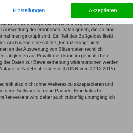
Einstellungen
Akzeptieren
mangels genügend eigener qualifizierter Mitarbeiter oder
Hände eines Messgeräteherstellers begibt. So soll es
r Auswertung der erhobenen Daten geben, die an eine
nnahmen geknüpft sind. Ein Teil des Bußgeldes fließt
ler. Auch wenn eine solche „Finanzierung“ nicht
Firmen an der Auswertung von Blitzerdaten rechtlich
r Tätigkeiten auf Privatfirmen kann im gerichtlichen
ng der Daten zur Beweiserhebung widersprochen werden.
Anlage in Radebeul festgestellt (DNN vom 02.12.2015).
stechnik also nicht ohne Weiteres zu akzeptableren und
die neue Software für neue Pannen. Eine kritische
raßenverkehr wird daher auch zukünftig unumgänglich