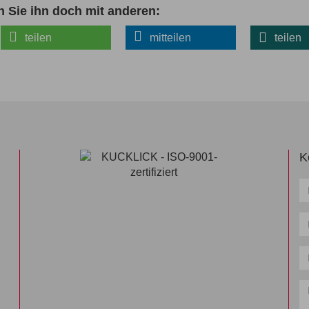
n Sie ihn doch mit anderen:
teilen
mitteilen
teilen
K
N
*
T
*
E
Ma
*
Mi
*