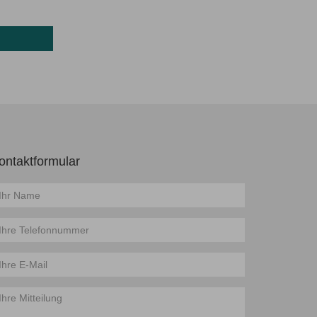
ontaktformular
ame
elefon
-
il
tteilung