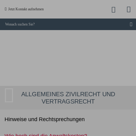
M
Jetzt
Jetzt Kontakt aufnehmen
a
anruf
S
KUCKLICK
-
Dresdner
Fachanwälte
ALLGEMEINES ZIVILRECHT UND
VERTRAGSRECHT
Hinweise und Rechtsprechungen