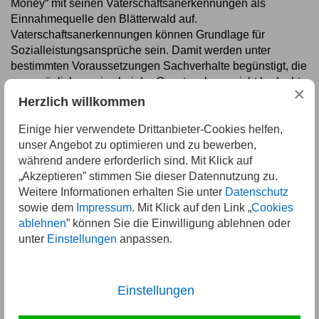
Money“ mit seinen Vaterschaftsanerkennungen als
Einnahmequelle den Blätterwald auf.
Vaterschaftsanerkennungen können Grundlage für
Sozialleistungsansprüche sein. Damit werden unter
bestimmten Voraussetzungen Sachverhalte begünstigt, die
man möglicherweise bei der Gesetzgebung nicht bedacht
×
hat. Die ...
Herzlich willkommen
Einige hier verwendete Drittanbieter-Cookies helfen,
11.03.2024
Weiterlesen
unser Angebot zu optimieren und zu bewerben,
während andere erforderlich sind. Mit Klick auf
„Akzeptieren” stimmen Sie dieser Datennutzung zu.
Weitere Informationen erhalten Sie unter
Datenschutz
Seite 1 von 5
sowie dem
Impressum
. Mit Klick auf den Link „
Cookies
ablehnen
” können Sie die Einwilligung ablehnen oder
unter
Einstellungen
anpassen.
…
1
2
3
Einstellungen